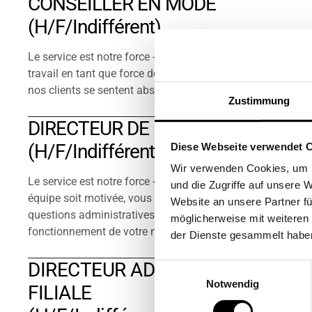
CONSEILLER EN MODE
(h/f/indifférent)
Le service est notre force - Par conséquent, c'est votre
travail en tant que force de vente de vous assurer que
nos clients se sentent absolument à l'aise chez nous !
Zustimmung
DIRECTEUR DE MAGASIN
(h/f/indifférent)
Diese Webseite verwendet 
Wir verwenden Cookies, um I
Le service est notre force - vous veillez à ce que votre
und die Zugriffe auf unsere 
équipe soit motivée, vous vous occupez de toutes les
Website an unsere Partner fü
questions administratives et vous assurez le bon
möglicherweise mit weiteren
fonctionnement de votre magasin.
der Dienste gesammelt habe
DIRECTEUR ADJOINT DE LA
Einwilligungsauswahl
Notwendig
FILIALE