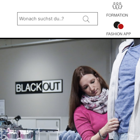
Wonach
suchst
FORMATION
du..?
FASHION APP