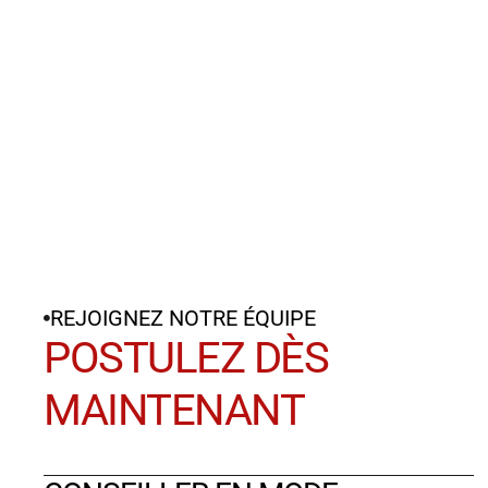
M
Directeur adjoint de succursale
Découvrez les offres d
Postu
REJOIGNEZ NOTRE ÉQUIPE
POSTULEZ DÈS
MAINTENANT