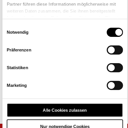
Filiale.
Partner führen diese Informationen möglicherweise mit
weiteren Daten zusammen, die Sie ihnen bereitgestellt
STELLVERTRETENDER
haben oder die sie im Rahmen Ihrer Nutzung der Dienste
FILIALLEITER (M/W/D)
gesammelt haben.
Einwilligungsauswahl
Neben der individuellen Unterstützung als Berater sorgen Sie für
Notwendig
Ordnung im Geschäft und setzen die Ware optimal in Szene.
Präferenzen
Statistiken
ALLE
Detailhandelsfachmann
freie
Marketing
USBILDuNGSSTELLEN
(m/w/d)
Stellen
Alle Cookies zulassen
Nur notwendige Cookies