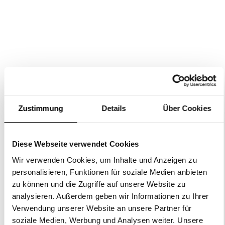
WERDE TEIL UNSERES TEAMS
JETZT BEWERBEN
Zustimmung
Details
Über Cookies
MODEBERATER (m/w/d)
Service ist unsere Stärke – Daher ist es Ihr Job als Verkaufstalent
Diese Webseite verwendet Cookies
sicherzustellen, dass sich die Kunden bei uns rundum wohlfühlen!
Wir verwenden Cookies, um Inhalte und Anzeigen zu
personalisieren, Funktionen für soziale Medien anbieten
FILIALLEITER (M/W/D)
zu können und die Zugriffe auf unsere Website zu
Service ist unsere Stärke - Sie sorgen dafür, dass Ihr Team
analysieren. Außerdem geben wir Informationen zu Ihrer
motiviert ist, kümmern sich um sämtliche administrative
Verwendung unserer Website an unsere Partner für
Angelegenheiten und sichern einen reibungslosen Ablauf in Ihrer
soziale Medien, Werbung und Analysen weiter. Unsere