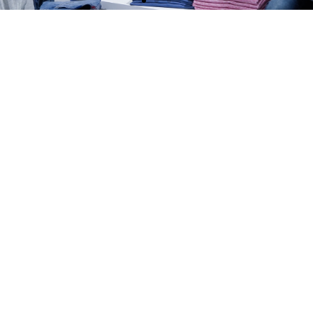
MODEBERATER
(M/W/D)
Entdecken Sie offene Stellenangebote in Ihrer
Umgebung
Stellvertretender
Ausbildung
Filialleiter
Hier bewerben
Detailhandelsassistent
AUFSTIEGSCHANC
(M/W/D)
(m/w/d)