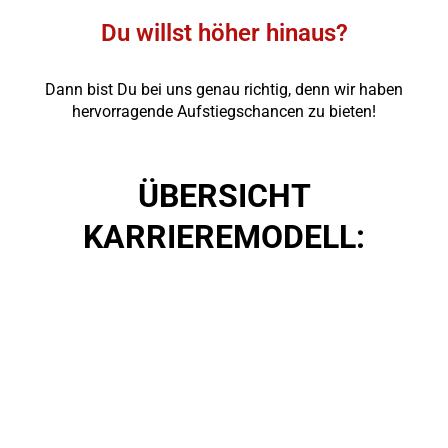
Du willst höher hinaus?
Dann bist Du bei uns genau richtig, denn wir haben
hervorragende Aufstiegschancen zu bieten!
ÜBERSICHT
KARRIEREMODELL:
Filialleitung
Gebietsverkaufsleitung
Regionalverkaufsleit
(m/w/d) –
(m/w/d) – Übernimm
(m/w/d) – Übernim
Übernimm die
die Verantwortung für
die Verantwortung f
Verantwortung
mehrere Filialen in
mehrere Gebiete bz