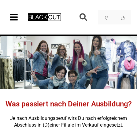
Zum
Inhalt
springen
WAS PASSIERT
Was passiert nach Deiner Ausbildung?
NACH MEINER
AUSBILDUNG?
Je nach Ausbildungsberuf wirs Du nach erfolgreichem
Abschluss in (D)einer Filiale im Verkauf eingesetzt.