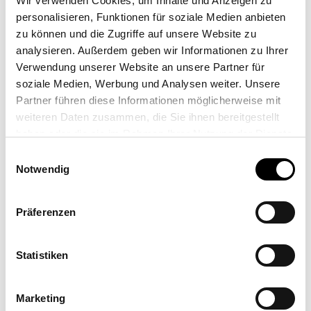
Wir verwenden Cookies, um Inhalte und Anzeigen zu
sowie an
- wenn Du bereit
personalisieren, Funktionen für soziale Medien anbieten
administrativen
bist täglich
zu können und die Zugriffe auf unsere Website zu
Aufgaben hast
(innerhalb deines
analysieren. Außerdem geben wir Informationen zu Ihrer
Gebietes) zu reisen
Verwendung unserer Website an unsere Partner für
- wenn Du
soziale Medien, Werbung und Analysen weiter. Unsere
flexibel bist
Partner führen diese Informationen möglicherweise mit
- wenn Du ein
weiteren Daten zusammen, die Sie ihnen bereitgestellt
Team führen und
haben oder die sie im Rahmen Ihrer Nutzung der Dienste
motivieren
gesammelt haben.
Einwilligungsauswahl
kannst
Notwendig
Präferenzen
Wenn all das interessant für Dich klingt, dann
mach mit uns den Unterschied!
Bewirb Dich am besten noch heute hier.
Statistiken
Wir melden uns umgehend bei Dir.
Marketing