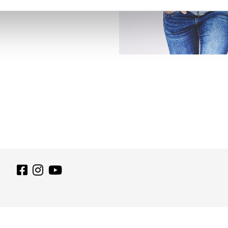
Français
(
Französisch
)
Deutsch
Italiano
(
Italienis