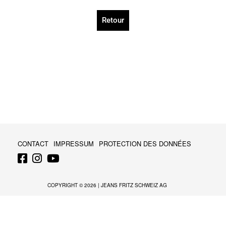
Retour
CONTACT
IMPRESSUM
PROTECTION DES DONNÉES
COPYRIGHT © 2026 |
JEANS FRITZ SCHWEIZ AG
Français
Deutsch
(
Allemand
)
Italiano
(
Italien
)