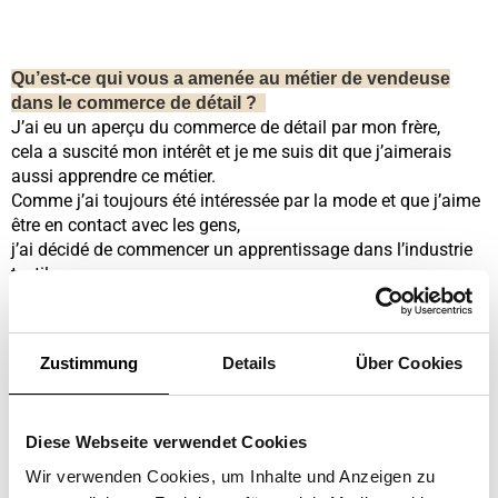
Qu’est-ce qui vous a amenée au métier de vendeuse
dans le commerce de détail ?
J’ai eu un aperçu du commerce de détail par mon frère,
cela a suscité mon intérêt et je me suis dit que j’aimerais
aussi apprendre ce métier.
Comme j’ai toujours été intéressée par la mode et que j’aime
être en contact avec les gens,
j’ai décidé de commencer un apprentissage dans l’industrie
textile.
Pourquoi avez-vous postulé chez Blackout ?
Je connaissais Blackout depuis longtemps car je faisais
Zustimmung
Details
Über Cookies
souvent du shopping avec ma mère dans différentes
succursales.
Cela m’a donné un aperçu des produits à la mode. Mon
Diese Webseite verwendet Cookies
conseiller de l’AI a attiré mon attention sur le fait qu’il y avait
encore des places apprentissages disponibles chez
Wir verwenden Cookies, um Inhalte und Anzeigen zu